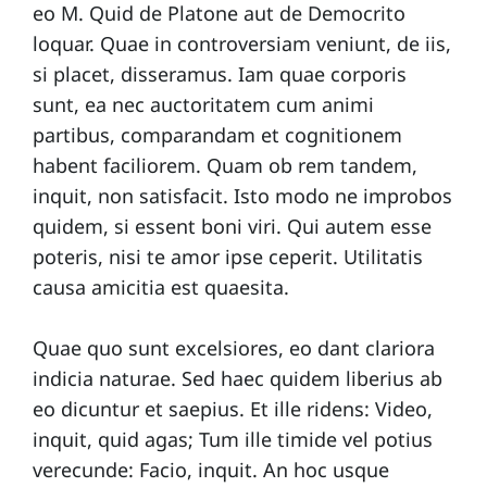
eo M. Quid de Platone aut de Democrito
n
t
loquar. Quae in controversiam veniunt, de iis,
t
si placet, disseramus. Iam quae corporis
a
sunt, ea nec auctoritatem cum animi
partibus, comparandam et cognitionem
ct
habent faciliorem. Quam ob rem tandem,
inquit, non satisfacit. Isto modo ne improbos
A
quidem, si essent boni viri. Qui autem esse
b
poteris, nisi te amor ipse ceperit. Utilitatis
o
causa amicitia est quaesita.
u
t
Quae quo sunt excelsiores, eo dant clariora
indicia naturae. Sed haec quidem liberius ab
eo dicuntur et saepius. Et ille ridens: Video,
inquit, quid agas; Tum ille timide vel potius
verecunde: Facio, inquit. An hoc usque