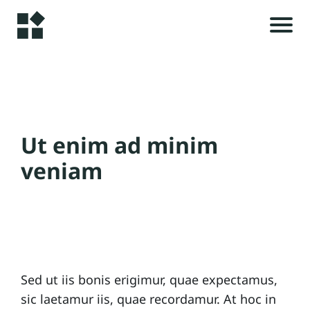
H
o
m
e
r
Ut enim ad minim
i
A
l
veniam
s
rt
ic
le
t
s
c
Sed ut iis bonis erigimur, quae expectamus,
C
sic laetamur iis, quae recordamur. At hoc in
o